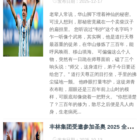
发布日期：2025-12-17
老辈人常说，华山脚下埋着神仙的秘密。
可没人想到，那秘密竟藏在一个卖柴汉子
的扁担里。 您听说过“韦护”这个名字吗？
乍一听像个武将，其实啊，他是道行天尊
最器重的徒弟，在华山修炼了三百年，能
呼风唤雨、移山填海。 可偏偏这么个人
物，突然有一日跪在师尊面前，磕了三个
响头说：“师父，这身道行，弟子今日要还
给您了。” 道行天尊正闭目打坐，手里的拂
尘猛地一颤。 他睁眼打量韦护，这徒弟青
衣布鞋，眉眼还是三百年前上山时的模
样，可眼底却像烧着一把野火。 “你想清楚
了？三百年的修为，散尽之后便是凡人肉
身，生老病死...
丰
林集团受邀参加圣奥 2025 全球合作伙伴大会，荣膺 “战略合作伙伴” 奖项
发布日期：2025-10-13