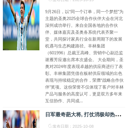
9月26日，以“同一个订单，同一个梦想”为
主题的圣奥2025全球合作伙伴大会在河北
深州成功举行。来自全国各地的合作伙
伴、媒体嘉宾及圣奥各系统代表齐聚一
堂，共同探讨家具行业在新周期下的发展
机遇与生态构建路径。丰林集团
（601996）总裁王高峰、营销中心副总监
谢雁芳应邀出席本次盛会。 大会期间，圣
奥对2024年度表现卓越的供应商进行了表
彰。丰林集团凭借在板材供应领域的出色
表现与持续稳定的合作，荣膺“战略合作伙
伴”奖项。这份荣誉不仅体现了客户对丰林
产品与服务的高度认可，更是双方多年来
互信协作、共同成...
日
军最奇葩大将, 打仗消极却热衷种地, 带领14万大军向三千人投降
发布日期：2025-10-08