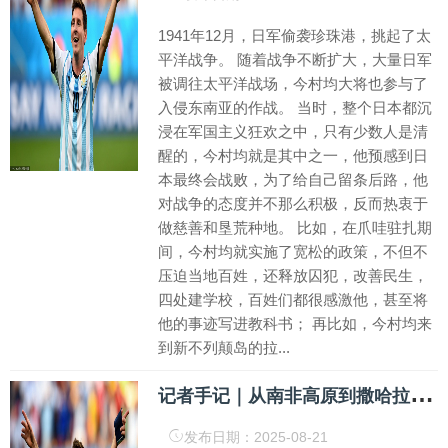
1941年12月，日军偷袭珍珠港，挑起了太
平洋战争。 随着战争不断扩大，大量日军
被调往太平洋战场，今村均大将也参与了
入侵东南亚的作战。 当时，整个日本都沉
浸在军国主义狂欢之中，只有少数人是清
醒的，今村均就是其中之一，他预感到日
本最终会战败，为了给自己留条后路，他
对战争的态度并不那么积极，反而热衷于
做慈善和垦荒种地。 比如，在爪哇驻扎期
间，今村均就实施了宽松的政策，不但不
压迫当地百姓，还释放囚犯，改善民生，
四处建学校，百姓们都很感激他，甚至将
他的事迹写进教科书； 再比如，今村均来
到新不列颠岛的拉...
记
者手记｜从南非高原到撒哈拉沙漠——中国援非“冰与火之歌”唱响合作前景_大皖新闻 | 安徽网
发布日期：2025-08-21