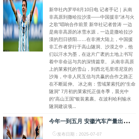
新华社内罗毕8月10日电 记者手记｜从南
非高原到撒哈拉沙漠——中国援非“冰与火
之歌”唱响合作前景 新华社记者曾涛 一边
是南非高原的冰雪水源，一边是撒哈拉沙
漠的烈日骄阳……在非洲大陆上，中国援
非工作者穿行于高山隧洞、沙漠之中，他
们以汗水为墨，在这片广袤的土地上书写
着中非命运与共的深情篇章。 从南非高原
上的莱索托的雪山，到西北毛里塔尼亚的
沙海，中非人民互信与共赢的合作之路正
在不断延伸。 冰之南：雪域莱索托的“生命
隧洞” 7月初的莱索托正值冬季，晨光中
的“高山王国”银装素裹。在波利哈利输水
隧洞建设项...
今
年一到五月 安徽汽车产量出口量双居全国第一_大皖新闻 | 安徽网
发布日期：2025-07-07