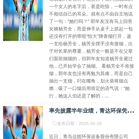
一个女人的名字后，甚是吃惊，一时有点
不相信自己的耳朵。就有点不由自主地说
了一句：“她行吗？” 郭年友没有马上回答
女婿杨芳全，而是伸手从桌子上抓起一包
还没有打开的带咀“恒大”牌香烟打开，递
一支给杨芳全，杨芳全摆手没有接烟，出
于对长辈的尊重，杨芳全一般是不在父辈
们面前抽烟的，但郭年友知道杨芳全避过
他，已开始学会了抽烟。 看杨芳全不肯接
烟，郭年友也没有再勉为其难，而是自己
抽出一支烟，叼在嘴角，划火柴将烟点
燃，吸了一口烟后用肯定的语气说：“她
行，她这人伯还是了解的，...
率
先披露半年业绩，青达环保凭何增长143%？_节能_创新_高新技术
发布日期：2025-06-26
近日，青岛达能环保设备股份有限公司