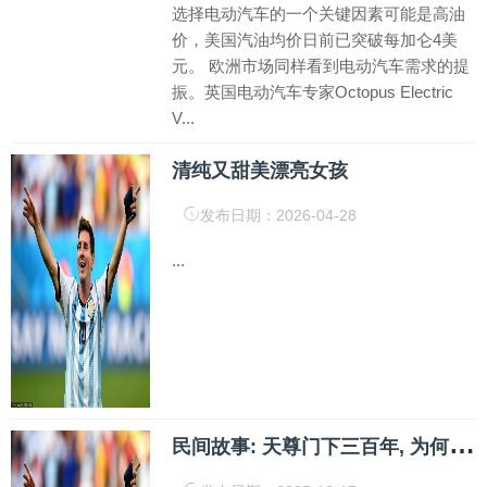
选择电动汽车的一个关键因素可能是高油
价，美国汽油均价日前已突破每加仑4美
元。 欧洲市场同样看到电动汽车需求的提
振。英国电动汽车专家Octopus Electric
V...
清纯又甜美漂亮女孩
发布日期：2026-04-28
...
民
间故事: 天尊门下三百年, 为何韦护一夜散尽道行?